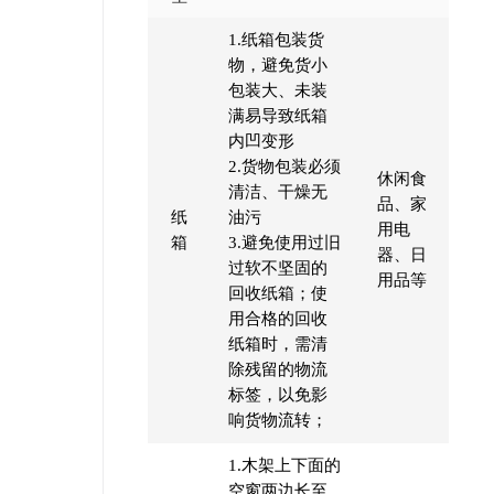
1.纸箱包装货
物，避免货小
包装大、未装
满易导致纸箱
内凹变形
2.货物包装必须
休闲食
清洁、干燥无
品、家
纸
油污
用电
箱
3.避免使用过旧
器、日
过软不坚固的
用品等
回收纸箱；使
用合格的回收
纸箱时，需清
除残留的物流
标签，以免影
响货物流转；
1.木架上下面的
空窗两边长至