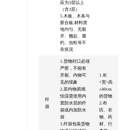
应为3层以上
（含3层）
5.木板、木条与
胶合板,材料质
地均匀、无裂
开、翘起、腐
朽、虫蛀等不
良状况
1.货物封口必须
严密，不能有
开裂、内物可
1.长
见的现象
+宽+高
2.若内物易潮、
≤40cm
怕湿需使用内
的货物
纤
置防水层的纤
2.布
袋
袋或内加防水
匹、衣
袋
物、药
3.纤袋包装货物
材、行