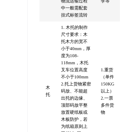
物流运输过程
李等
中一般需配套
挂式标签流转
1. 木托的制作
尺寸要求：木
托木方的宽不
小于40mm，厚
度为108-
118mm，木托
叉车位置高度
1.重货
不小于100mm
（单件
2.托上货物紧密
150KG
木
码放、不能超
以上）
托
出托的边缘、
2.一票
顶部码放平整
多件货
放置硬纸板或
物
木板防护，若
为纸箱原则上